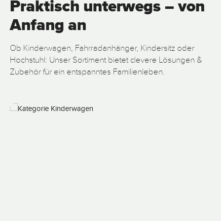
Praktisch unterwegs – von
Anfang an
Ob Kinderwagen, Fahrradanhänger, Kindersitz oder
Hochstuhl: Unser Sortiment bietet clevere Lösungen &
Zubehör für ein entspanntes Familienleben.
Bildergalerie überspringen
Kinderwagen & Buggys Flexibel unterwegs mit Kind und Komfort
F