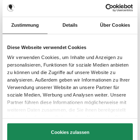
berät Euch gerne persönlich. Besucht uns auf Messen in
Deutschland, Österreich und der Schweiz – wir freuen uns
auf Euch!
Zustimmung
Details
Über Cookies
Mehr erfahren!
Diese Webseite verwendet Cookies
Wir verwenden Cookies, um Inhalte und Anzeigen zu
personalisieren, Funktionen für soziale Medien anbieten
Salsa 5 Air mit renommiertem PLUS X
zu können und die Zugriffe auf unsere Website zu
Award ausgezeichnet
analysieren. Außerdem geben wir Informationen zu Ihrer
Verwendung unserer Website an unsere Partner für
Nach dem PLUS X Award für den Avus Air in 2023 und
soziale Medien, Werbung und Analysen weiter. Unsere
der Auszeichnung in 2024 als Marke mit der höchsten
Partner führen diese Informationen möglicherweise mit
Kundenzufriedenheit in der Kategorie Kinderwagen,
weiteren Daten zusammen, die Sie ihnen bereitgestellt
freuen wir uns, dass ABC Design in diesem Jahr mit dem
Salsa 5 Air
erneut zu den ausgezeichneten Marken
haben oder die sie im Rahmen Ihrer Nutzung der Dienste
gehört.
gesammelt haben.
Cookies zulassen