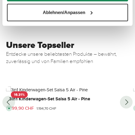
Mehr erfahren!
Ablehnen/Anpassen
Unsere Topseller
Entdecke unsere beliebtesten Produkte – bewährt,
zuverlässig und von Familien empfohlen
Produktgalerie überspringen
16.31
%
3in1 Kinderwagen-Set Salsa 5 Air - Pine
Verkaufspreis:
999,90 CHF
Regulärer Preis:
S
1.194,70 CHF
o
f
o
r
t
v
e