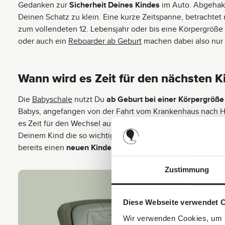
Gedanken zur
Sicherheit Deines Kindes
im Auto. Abgehakt
Deinen Schatz zu klein. Eine kurze Zeitspanne, betrachtet 
zum vollendeten 12. Lebensjahr oder bis eine Körpergröße v
oder auch ein
Reboarder ab Geburt
machen dabei also nur
Wann wird es Zeit für den nächsten K
Die
Babyschale
nutzt Du
ab Geburt bei einer Körpergröße
Babys, angefangen von der Fahrt vom Krankenhaus nach Hau
es Zeit für den Wechsel auf den nächsten Kindersitz ist, gi
Deinem Kind die so wichtige Sicherheit, ausreichend Komfo
bereits einen
neuen Kindersitz ab 1 Jahr
benötigst und nic
Zustimmung
Diese Webseite verwendet 
Wir verwenden Cookies, um I