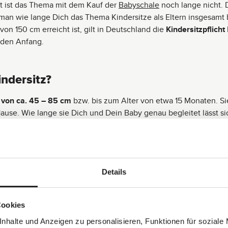
 ist das Thema mit dem Kauf der
Babyschale
noch lange nicht. 
man wie lange Dich das Thema Kindersitze als Eltern insgesamt b
on 150 cm erreicht ist, gilt in Deutschland die
Kindersitzpflicht
 den Anfang.
indersitz?
 von ca. 45 – 85 cm
bzw. bis zum Alter von etwa 15 Monaten. Sie
se. Wie lange sie Dich und Dein Baby genau begleitet lässt sic
lt das Alter Deines Kindes nur als grobe Orientierung. Babys wac
rt und verlässlichen Schutz bietet, hängt viel mehr von der Kör
ht erst nach 15 Monaten.
Details
Cookies
nhalte und Anzeigen zu personalisieren, Funktionen für soziale