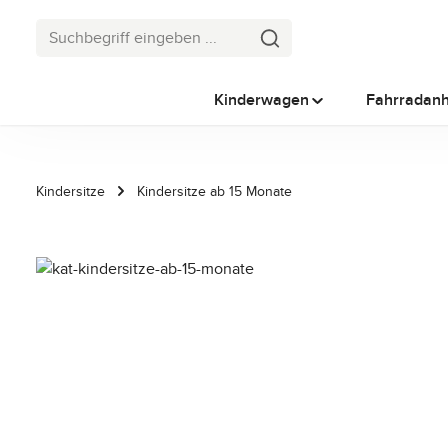
 Hauptinhalt springen
Zur Suche springen
Zur Hauptnavigation springen
Kinderwagen
Fahrradan
Kindersitze
Kindersitze ab 15 Monate