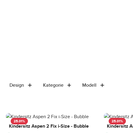
Design
Kategorie
Modell
25.01
%
25.01
%
Kindersitz Aspen 2 Fix i-Size - Bubble
Kindersitz A