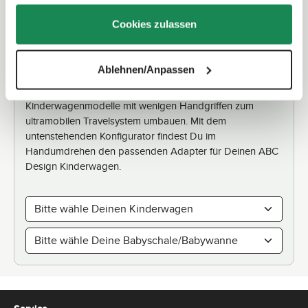
gesammelt haben.
-
6
T
Cookies zulassen
a
g
e
Adaptersuche
Ablehnen/Anpassen
Mit den praktischen Adaptern lassen sich unsere
Kinderwagenmodelle mit wenigen Handgriffen zum
ultramobilen Travelsystem umbauen. Mit dem
untenstehenden Konfigurator findest Du im
Handumdrehen den passenden Adapter für Deinen ABC
Design Kinderwagen.