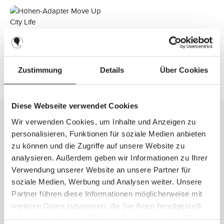
i
i
6
6
r
r
e
e
T
T
t
t
f
f
a
a
v
v
e
e
g
g
e
e
r
r
e
e
r
r
z
z
f
f
Höhen-Adapter Move Up
e
e
ü
ü
i
i
City Life
g
g
t
t
b
b
:
:
a
a
3
3
Regulärer Preis:
44,90 CHF
S
r
r
-
-
o
,
,
Zustimmung
Details
Über Cookies
6
6
f
L
L
T
T
o
i
i
a
a
r
e
e
g
g
t
f
f
e
e
v
e
e
e
Diese Webseite verwendet Cookies
r
r
r
z
z
f
e
e
Wir verwenden Cookies, um Inhalte und Anzeigen zu
ü
i
i
g
t
t
personalisieren, Funktionen für soziale Medien anbieten
b
:
:
a
3
3
zu können und die Zugriffe auf unsere Website zu
r
-
-
,
6
6
analysieren. Außerdem geben wir Informationen zu Ihrer
L
T
T
i
a
a
Verwendung unserer Website an unsere Partner für
e
g
g
f
e
e
soziale Medien, Werbung und Analysen weiter. Unsere
e
r
Partner führen diese Informationen möglicherweise mit
z
e
weiteren Daten zusammen, die Sie ihnen bereitgestellt
i
t
haben oder die sie im Rahmen Ihrer Nutzung der Dienste
:
3