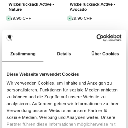
Wickelrucksack Active -
Wickelrucksack Active -
Nature
Avocado
Regulärer Preis:
129,90 CHF
Regulärer Preis:
129,90 CHF
S
S
o
o
f
f
o
o
r
r
t
t
v
v
e
e
r
r
f
f
Wickelrucksack Active -
Wickelrucksack Active -
ü
ü
Zustimmung
Details
Über Cookies
Coal
Camel
g
g
b
b
a
a
Regulärer Preis:
129,90 CHF
Regulärer Preis:
129,90 CHF
S
S
r
r
o
o
,
,
f
f
L
L
Diese Webseite verwendet Cookies
o
o
i
i
r
r
e
e
t
t
Wir verwenden Cookies, um Inhalte und Anzeigen zu
f
f
v
v
e
e
e
e
personalisieren, Funktionen für soziale Medien anbieten
r
r
r
r
z
z
f
f
zu können und die Zugriffe auf unsere Website zu
Wickelrucksack Active -
Wickelrucksack Active -
e
e
ü
ü
i
i
Pine
Almond
g
g
analysieren. Außerdem geben wir Informationen zu Ihrer
t
t
b
b
:
:
a
a
Verwendung unserer Website an unsere Partner für
3
3
Regulärer Preis:
129,90 CHF
Regulärer Preis:
129,90 CHF
S
S
r
r
-
-
o
o
,
,
soziale Medien, Werbung und Analysen weiter. Unsere
6
6
f
f
L
L
T
T
o
o
i
i
Partner führen diese Informationen möglicherweise mit
a
a
r
r
e
e