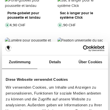
Porte-gobelet pour
Sac à langer pour le
poussette et landau
système Click
Prix régulier :
24,90 CHF
Prix régulier :
9,90 CHF
D
D
i
i
s
s
p
p
o
o
n
n
i
i
b
b
l
l
e
e
Lumière pour poussette
Fixation universelle du
,
,
et landau
sac à langer
d
d
é
é
Zustimmung
Details
Über Cookies
l
l
Prix régulier :
44,90 CHF
Prix régulier :
9,90 CHF
D
D
a
a
i
i
i
i
s
s
d
d
p
p
e
e
o
o
l
l
Diese Webseite verwendet Cookies
n
n
i
i
i
i
v
v
b
b
r
r
Wir verwenden Cookies, um Inhalte und Anzeigen zu
l
l
a
a
e
e
Clip magnétique pour
Clip magnétique pour
i
i
personalisieren, Funktionen für soziale Medien anbieten
,
,
s
s
poussette - Brown Dark
poussette - Black
d
d
o
o
zu können und die Zugriffe auf unsere Website zu
é
é
n
n
l
l
Prix régulier :
26,90 CHF
Prix régulier :
26,90 CHF
analysieren. Außerdem geben wir Informationen zu Ihrer
D
D
a
a
:
:
i
i
i
i