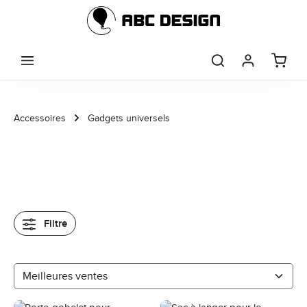
Passer au contenu principal
Accessoires
Gadgets universels
Filtre