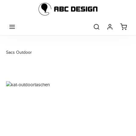
Passer au contenu principal
Sacs Outdoor