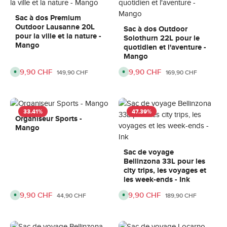
3
3
e
e
-
-
,
,
6
6
d
d
Sac à dos Premium
j
j
é
é
Outdoor Lausanne 20L
o
o
l
l
Sac à dos Outdoor
u
u
a
a
pour la ville et la nature -
Solothurn 22L pour le
r
r
i
i
Mango
s
s
d
d
quotidien et l'aventure -
e
e
Mango
l
l
i
i
v
v
Prix de vente :
99,90 CHF
Prix de vente :
119,90 CHF
Prix régulier :
Prix régulier :
D
D
149,90 CHF
169,90 CHF
r
r
i
i
a
a
s
s
i
i
p
p
s
s
o
o
o
o
n
n
n
n
i
i
33.41
%
47.39
%
b
b
Organiseur Sports -
:
:
l
l
3
3
e
e
Mango
-
-
,
,
6
6
d
d
j
j
é
é
o
o
l
l
Sac de voyage
u
u
a
a
Bellinzona 33L pour les
r
r
i
i
s
s
d
d
city trips, les voyages et
e
e
les week-ends - Ink
l
l
i
i
v
v
Prix de vente :
29,90 CHF
Prix de vente :
99,90 CHF
Prix régulier :
Prix régulier :
D
D
44,90 CHF
189,90 CHF
r
r
i
i
a
a
s
s
i
i
p
p
s
s
o
o
o
o
n
n