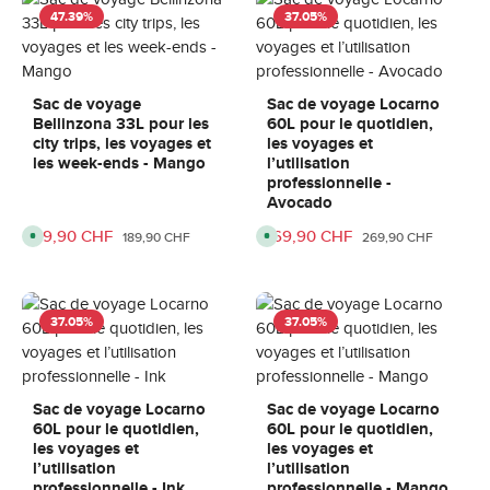
n
n
i
i
47.39
%
37.05
%
b
b
:
:
l
l
3
3
e
e
-
-
,
,
6
6
d
d
j
j
é
é
o
o
l
l
Sac de voyage
Sac de voyage Locarno
u
u
a
a
Bellinzona 33L pour les
60L pour le quotidien,
r
r
i
i
s
s
d
d
city trips, les voyages et
les voyages et
e
e
les week-ends - Mango
l’utilisation
l
l
i
i
professionnelle -
v
v
Avocado
r
r
a
a
i
i
Prix de vente :
99,90 CHF
Prix de vente :
169,90 CHF
Prix régulier :
Prix régulier :
D
D
189,90 CHF
269,90 CHF
s
s
i
i
o
o
s
s
n
n
p
p
o
o
:
:
n
n
3
3
i
i
37.05
%
37.05
%
-
-
b
b
6
6
l
l
j
j
e
e
o
o
,
,
u
u
d
d
r
r
é
é
s
s
l
l
Sac de voyage Locarno
Sac de voyage Locarno
a
a
60L pour le quotidien,
60L pour le quotidien,
i
i
d
d
les voyages et
les voyages et
e
e
l’utilisation
l’utilisation
l
l
i
i
professionnelle - Ink
professionnelle - Mango