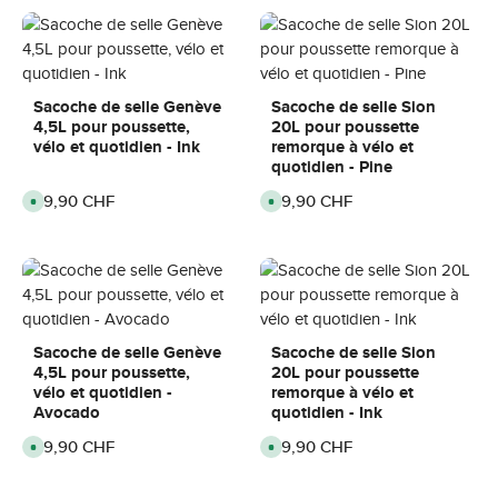
o
o
n
n
i
i
b
b
l
l
e
e
,
,
d
d
Sacoche de selle Genève
Sacoche de selle Sion
é
é
4,5L pour poussette,
20L pour poussette
l
l
a
a
vélo et quotidien - Ink
remorque à vélo et
i
i
quotidien - Pine
d
d
e
e
l
l
Prix régulier :
59,90 CHF
Prix régulier :
89,90 CHF
D
D
i
i
i
i
v
v
s
s
r
r
p
p
a
a
o
o
i
i
n
n
s
s
i
i
o
o
b
b
n
n
l
l
e
e
:
:
,
,
3
3
d
d
Sacoche de selle Genève
Sacoche de selle Sion
-
-
é
é
6
6
4,5L pour poussette,
20L pour poussette
l
l
j
j
a
a
vélo et quotidien -
remorque à vélo et
o
o
i
i
u
u
Avocado
quotidien - Ink
d
d
r
r
e
e
s
s
l
l
Prix régulier :
59,90 CHF
Prix régulier :
89,90 CHF
D
D
i
i
i
i
v
v
s
s
r
r
p
p
a
a