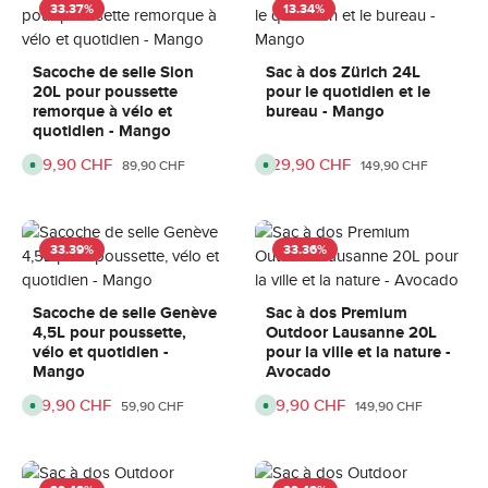
i
i
33.37
%
13.34
%
o
o
b
b
n
n
l
l
e
e
:
:
,
,
3
3
d
d
Sacoche de selle Sion
Sac à dos Zürich 24L
-
-
é
é
6
6
20L pour poussette
pour le quotidien et le
l
l
j
j
a
a
remorque à vélo et
bureau - Mango
o
o
i
i
u
u
quotidien - Mango
d
d
r
r
e
e
s
s
l
l
Prix de vente :
59,90 CHF
Prix de vente :
129,90 CHF
Prix régulier :
Prix régulier :
D
D
89,90 CHF
149,90 CHF
i
i
i
i
v
v
s
s
r
r
p
p
a
a
o
o
i
i
n
n
s
s
i
i
33.39
%
33.36
%
o
o
b
b
n
n
l
l
e
e
:
:
,
,
3
3
d
d
Sacoche de selle Genève
Sac à dos Premium
-
-
é
é
6
6
4,5L pour poussette,
Outdoor Lausanne 20L
l
l
j
j
a
a
vélo et quotidien -
pour la ville et la nature -
o
o
i
i
u
u
Mango
Avocado
d
d
r
r
e
e
s
s
l
l
Prix de vente :
39,90 CHF
Prix de vente :
99,90 CHF
Prix régulier :
Prix régulier :
D
D
59,90 CHF
149,90 CHF
i
i
i
i
v
v
s
s
r
r
p
p
a
a
o
o
i
i
n
n
s
s
i
i