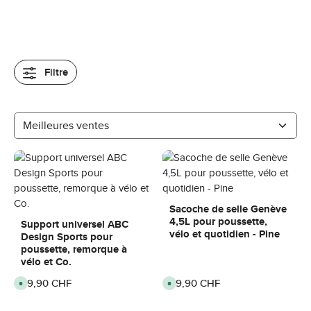
Filtre
Sacoche de selle Genève
4,5L pour poussette,
Support universel ABC
vélo et quotidien - Pine
Design Sports pour
poussette, remorque à
vélo et Co.
Prix régulier :
29,90 CHF
Prix régulier :
59,90 CHF
D
D
i
i
s
s
p
p