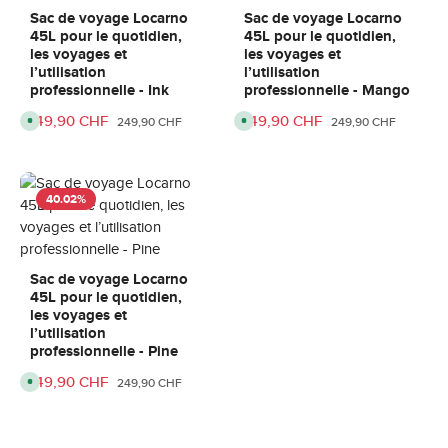
r
r
é
é
s
s
l
l
Sac de voyage Locarno
Sac de voyage Locarno
a
a
45L pour le quotidien,
45L pour le quotidien,
i
i
d
d
les voyages et
les voyages et
e
e
l’utilisation
l’utilisation
l
l
i
i
professionnelle - Ink
professionnelle - Mango
v
v
r
r
Prix de vente :
149,90 CHF
Prix de vente :
149,90 CHF
Prix régulier :
Prix régulier :
D
D
249,90 CHF
249,90 CHF
a
a
i
i
i
i
s
s
s
s
p
p
o
o
o
o
n
n
n
n
i
i
:
:
40.02
%
b
b
3
3
l
l
-
-
e
e
6
6
,
,
j
j
d
d
o
o
é
é
u
u
l
l
Sac de voyage Locarno
r
r
a
a
s
s
45L pour le quotidien,
i
i
d
d
les voyages et
e
e
l’utilisation
l
l
i
i
professionnelle - Pine
v
v
r
r
Prix de vente :
149,90 CHF
Prix régulier :
D
249,90 CHF
a
a
i
i
i
s
s
s
p
o
o
o
n
n
n