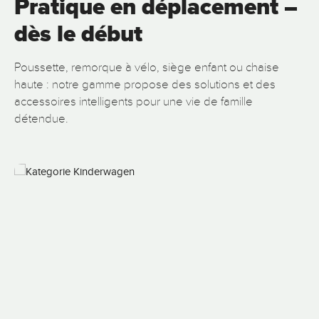
Pratique en déplacement –
dès le début
Poussette, remorque à vélo, siège enfant ou chaise
haute : notre gamme propose des solutions et des
accessoires intelligents pour une vie de famille
détendue.
Ignorer la galerie d'images
Poussettes et poussettes compactes Flexible en déplacement avec 
R