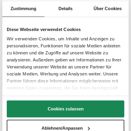
Avec notre Pure Edition, nous prenons position contre les
déchets plastiques. Les tissus de haute qualité dans les
Zustimmung
Details
Über Cookies
designs avocat, charbon, nature, teddy et baie sont
fabriqués à partir de bouteilles PET recyclées. Pour une
seule poussette, cela équivaut à jusqu'à 100 bouteilles
Diese Webseite verwendet Cookies
PET recyclées.
Wir verwenden Cookies, um Inhalte und Anzeigen zu
personalisieren, Funktionen für soziale Medien anbieten
En savoir plus !
zu können und die Zugriffe auf unsere Website zu
analysieren. Außerdem geben wir Informationen zu Ihrer
Verwendung unserer Website an unsere Partner für
soziale Medien, Werbung und Analysen weiter. Unsere
Partner führen diese Informationen möglicherweise mit
Matelas CozyCloud®
weiteren Daten zusammen, die Sie ihnen bereitgestellt
haben oder die sie im Rahmen Ihrer Nutzung der Dienste
Le sommeil est essentiel pour votre bébé. À la maison,
gesammelt haben.
vous créez un environnement de sommeil optimal et sain.
Mais parfois, son propre lit n’est pas à proximité lorsque
Cookies zulassen
la somnolence se fait sentir. Notre nouveau matelas de
poussette CozyCloud® a été soigneusement conçu pour
Ablehnen/Anpassen
offrir à votre bébé le confort de sommeil dont il a besoin.