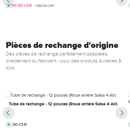
Prix de vente :
999,90 CHF
Prix régulier :
D
1 194,70 CHF
i
s
p
o
n
i
b
l
e
,
Pièces de rechange d'origine
d
é
l
Des pièces de rechange parfaitement adaptées,
a
i
directement du fabricant - pour des produits durables &
d
e
sûrs
l
i
v
r
a
i
s
o
Ignorer la galerie de produits
n
:
Tube de rechange - 12 pouces (Roue arrière Salsa 4 Air)
3
-
6
j
o
u
Prix régulier :
9,90 CHF
D
r
i