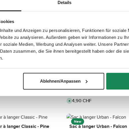
Details
a
i
l
a
b
l
r Urban - Almond
Organisateur à langer Multi
Cookies
e
,
34,90 CHF
Regular price:
nhalte und Anzeigen zu personalisieren, Funktionen für soziale
d
A
e
v
Website zu analysieren. Außerdem geben wir Informationen zu I
l
a
i
i
r soziale Medien, Werbung und Analysen weiter. Unsere Partner
v
l
e
a
 Daten zusammen, die Sie ihnen bereitgestellt haben oder die s
r
b
y
l
r à langer Multi - Almond
Organisateur à langer Multi 
n.
t
e
i
,
34,90 CHF
m
Regular price:
d
A
e
e
v
:
l
a
3
i
i
-
v
l
Ablehnen/Anpassen
6
e
a
j
r
b
o
y
l
 à langer Classic - Coal
Organisateur à langer Class
u
t
e
r
i
,
s
34,90 CHF
m
Regular price:
d
A
e
e
v
:
l
a
3
i
i
-
v
l
6
e
a
j
r
b
New
o
y
l
 à langer Classic - Pine
Sac à langer Urban - Falcon
u
t
e