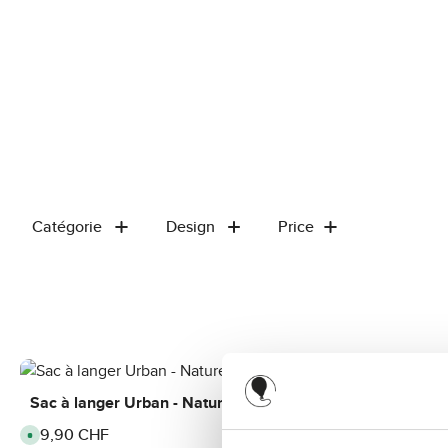
Catégorie
Design
Price
Sac à langer Urban - Nature
Sac à lange
99,90 CHF
99,90 CHF
Regular price:
Regular price:
A
A
v
v