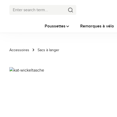
p to main content
Skip to search
Skip to main navigation
Poussettes
Remorques à vélo
Accessoires
Sacs à langer