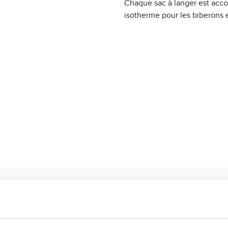
Chaque sac à langer est acc
isotherme pour les biberons e
r Urban - Avocado
Sac à langer Urban - Camel
99,90 CHF
Regular price:
A
v