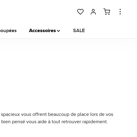
You have 0 wishlist items
poupées
Accessoires
SALE
t spacieux vous offrent beaucoup de place lors de vos
bien pensé vous aide à tout retrouver rapidement.