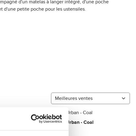
ompagné d'un matelas à langer intégré, d'une poche
t d'une petite poche pour les ustensiles.
Sac à langer Urban - Coal
99,90 CHF
Regular price:
A
v