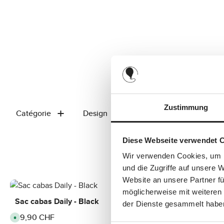
Zustimmung
Catégorie
Design
Prix
Diese Webseite verwendet 
Wir verwenden Cookies, um I
und die Zugriffe auf unsere 
Website an unsere Partner fü
möglicherweise mit weiteren
Sac cabas Daily - Black
Sac cabas Da
der Dienste gesammelt habe
99,90 CHF
99,90 CHF
Prix régulier :
Prix régulier :
D
D
i
i