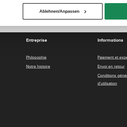
s
p
o
Ablehnen/Anpassen
n
i
b
l
e
,
d
é
Entreprise
Informations
l
a
i
d
e
Philosophie
Paiement et expé
l
i
v
Notre histoire
Envoi en retour
r
a
i
Conditions géné
s
o
d'utilisation
n
:
3
-
6
j
o
u
r
s