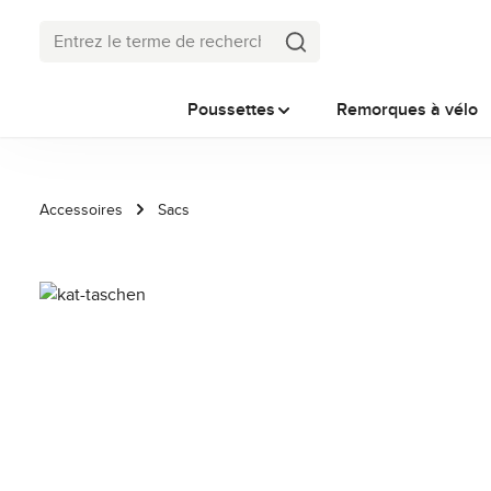
ser au contenu principal
Passer à la recherche
Passer à la navigation principale
Poussettes
Remorques à vélo
Accessoires
Sacs