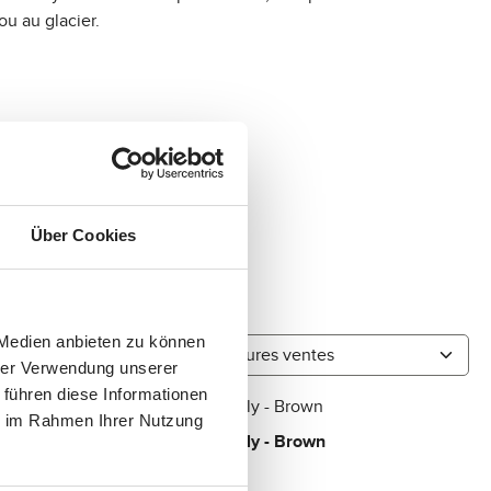
u au glacier.
Über Cookies
 Medien anbieten zu können
hrer Verwendung unserer
 führen diese Informationen
ie im Rahmen Ihrer Nutzung
n
Sac cabas Daily - Brown
99,90 CHF
Prix régulier :
D
i