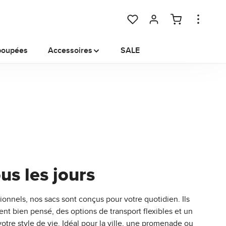
Vous avez 0 articles dans votr
poupées
Accessoires
SALE
us les jours
ionnels, nos sacs sont conçus pour votre quotidien. Ils
nt bien pensé, des options de transport flexibles et un
votre style de vie. Idéal pour la ville, une promenade ou