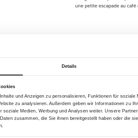
une petite escapade au café o
Details
Cookies
nhalte und Anzeigen zu personalisieren, Funktionen für soziale
Website zu analysieren. Außerdem geben wir Informationen zu I
r soziale Medien, Werbung und Analysen weiter. Unsere Partner
 Daten zusammen, die Sie ihnen bereitgestellt haben oder die s
ily - Leo
Sac cabas Daily - Dark Brow
n.
99,90 CHF
Prix régulier :
D
i