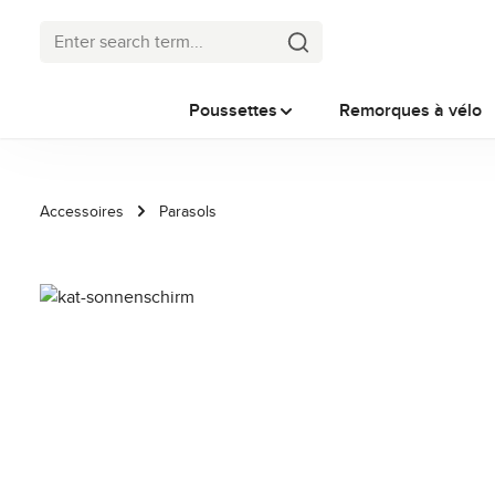
p to main content
Skip to search
Skip to main navigation
Poussettes
Remorques à vélo
Accessoires
Parasols