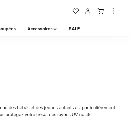
You have 0 wishlist items
poupées
Accessoires
SALE
peau des bébés et des jeunes enfants est particulièrement
us protégez votre trésor des rayons UV nocifs.