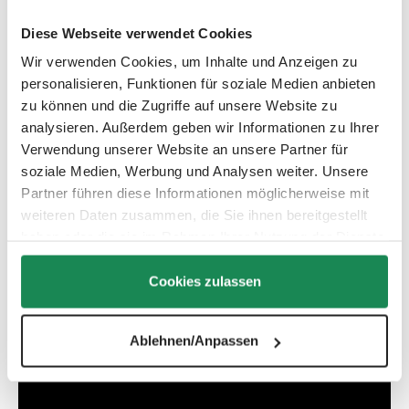
2023, 2024, 2025, 2026
Diese Webseite verwendet Cookies
Salsa 5 Air – Collection(s): 2025, 2026
Wir verwenden Cookies, um Inhalte und Anzeigen zu
Salsa 5 Air - Set – Collection(s): 2025
personalisieren, Funktionen für soziale Medien anbieten
Salsa 5 Air - Starter Set – Collection(s): 2025
zu können und die Zugriffe auf unsere Website zu
Salsa 5 Air Starter Set – Collection(s): 2026
analysieren. Außerdem geben wir Informationen zu Ihrer
Salsa 5 Run – Collection(s): 2025
Verwendung unserer Website an unsere Partner für
Salsa Run – Collection(s): 2024, 2025
soziale Medien, Werbung und Analysen weiter. Unsere
Partner führen diese Informationen möglicherweise mit
Viper 4 – Collection(s): 2020, 2021
weiteren Daten zusammen, die Sie ihnen bereitgestellt
haben oder die sie im Rahmen Ihrer Nutzung der Dienste
gesammelt haben.
Cookies zulassen
Ablehnen/Anpassen