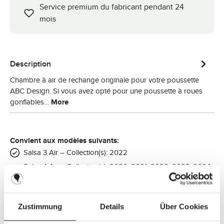
Service premium du fabricant pendant 24
mois
Description
Chambre à air de rechange originale pour votre poussette
ABC Design. Si vous avez opté pour une poussette à roues
gonflables…
More
Convient aux modèles suivants:
Salsa 3 Air – Collection(s): 2022
Salsa 4 Air – Collection(s): 2020, 2021, 2022, 2023, 2024,
2025
Salsa 4 Air - Home Set – Collection(s): 2022
Salsa 4 Air - Set – Collection(s): 2023
Zustimmung
Details
Über Cookies
Salsa 4 Air - Starter Set – Collection(s): 2020, 2021, 2022,