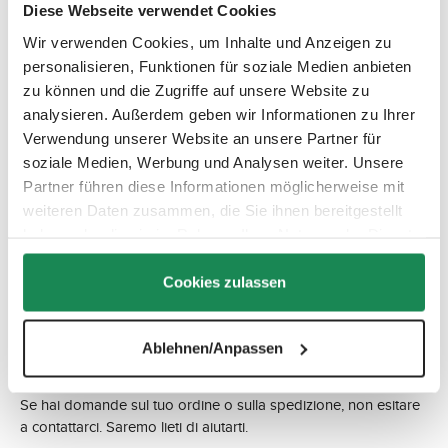
Diese Webseite verwendet Cookies
Svizzera:
Wir verwenden Cookies, um Inhalte und Anzeigen zu
personalisieren, Funktionen für soziale Medien anbieten
Spese di spedizione forfettarie di CHF 24,90 per ordini di
zu können und die Zugriffe auf unsere Website zu
valore inferiore a CHF 100
analysieren. Außerdem geben wir Informationen zu Ihrer
Spedizione gratuita per ordini di valore superiore a CHF
Verwendung unserer Website an unsere Partner für
100
soziale Medien, Werbung und Analysen weiter. Unsere
Partner führen diese Informationen möglicherweise mit
weiteren Daten zusammen, die Sie ihnen bereitgestellt
haben oder die sie im Rahmen Ihrer Nutzung der Dienste
gesammelt haben.
Spediamo il tuo ordine con la Posta Svizzera. Ti preghiamo di
Cookies zulassen
notare che potrebbero verificarsi ritardi dovuti a festività o
eventi imprevisti. Non appena il tuo ordine sarà stato spedito,
riceverai una conferma di spedizione via e-mail con un link per
Ablehnen/Anpassen
tracciare la spedizione.
Se hai domande sul tuo ordine o sulla spedizione, non esitare
a contattarci. Saremo lieti di aiutarti.