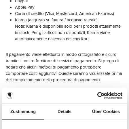
Paypal
Apple Pay
Carta di credito (Visa, Mastercard, American Express)
Klarna (acquisto su fattura / acquisto rateale)
Nota: Klarna è disponibile solo per i prodotti attualmente
in stock. Per gli articoli non disponibili, Klarna viene
automaticamente nascosta nel checkout.
Il pagamento viene effettuato in modo crittografato e sicuro
tramite il nostro fornitore di servizi di pagamento. Si prega di
notare che alcuni metodi di pagamento potrebbero
comportare costi aggiuntivi. Queste saranno visualizzate prima
del completamento della procedura di pagamento.
Spedizione
Le spese di spedizione vengono calcolate automaticamente
Zustimmung
Details
Über Cookies
durante la procedura di ordinazione. Ecco i dettagli delle
spese di spedizione: