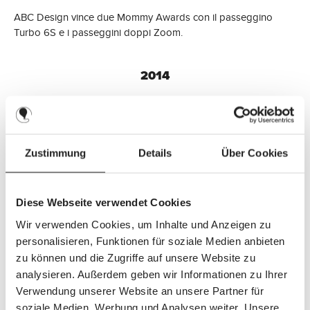
ABC Design vince due Mommy Awards con il passeggino
Turbo 6S e i passeggini doppi Zoom.
2014
Zustimmung
Details
Über Cookies
Il look raffinato e le eleganti applicazioni in pelle caratterizzano
la nuova edizione speciale Style. Turbo 4S, Turbo 6S, Viper 4S
e Zoom sono disponibili nel nuovo elegante design.
Diese Webseite verwendet Cookies
I passeggini doppi Zoom si sono imposti in due categorie del
Wir verwenden Cookies, um Inhalte und Anzeigen zu
Lovedbyparents Award su circa 100 marchi provenienti da
personalisieren, Funktionen für soziale Medien anbieten
tutto il mondo e hanno raggiunto la top 3 dei Mother & Baby
zu können und die Zugriffe auf unsere Website zu
Awards 2015.
analysieren. Außerdem geben wir Informationen zu Ihrer
Verwendung unserer Website an unsere Partner für
2015
soziale Medien, Werbung und Analysen weiter. Unsere