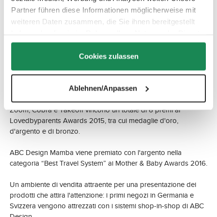
Partner führen diese Informationen möglicherweise mit
weiteren Daten zusammen, die Sie ihnen bereitgestellt
haben oder die sie im Rahmen Ihrer Nutzung der Dienste
gesammelt haben.
ABC Design amplia la sua collezione con il modello Salsa.
Cookies zulassen
Disponibile sia nella versione a tre ruote che con quattro ruote
manovrabili, Salsa è sinonimo di mobilità unica abbinata a un
inconfondibile carattere urbano.
Ablehnen/Anpassen
Zoom, Cobra e Takeoff vincono un totale di 6 premi ai
Lovedbyparents Awards 2015, tra cui medaglie d'oro,
d'argento e di bronzo.
ABC Design Mamba viene premiato con l'argento nella
categoria “Best Travel System” ai Mother & Baby Awards 2016.
Un ambiente di vendita attraente per una presentazione dei
prodotti che attira l'attenzione: i primi negozi in Germania e
Svizzera vengono attrezzati con i sistemi shop-in-shop di ABC
Design.