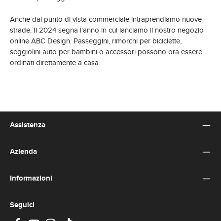
Anche dal punto di vista commerciale intraprendiamo nuove
strade. Il 2024 segna l'anno in cui lanciamo il nostro negozio
online ABC Design. Passeggini, rimorchi per biciclette,
seggiolini auto per bambini o accessori possono ora essere
ordinati direttamente a casa.
Assistenza
Azienda
Informazioni
Seguici