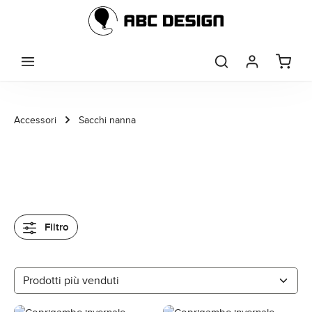
Passa al contenuto principale
Accessori
Sacchi nanna
Filtro