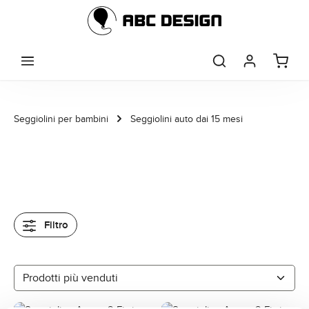
Passa al contenuto principale
Seggiolini per bambini
Seggiolini auto dai 15 mesi
Filtro