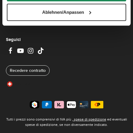
-
-
i
6
6
d
Azienda
g
g
i
i
i
Ablehnen/Anpassen
c
o
o
o
r
r
n
n
n
Informazioni
s
i
i
e
g
n
a
Seguici
:
3
-
6
g
i
o
r
Recedere contratto
n
i
Svizzera
Tutti i prezzi sono comprensivi di IVA più
, spese di spedizione
ed eventuali
spese di spedizione, se non diversamente indicato.