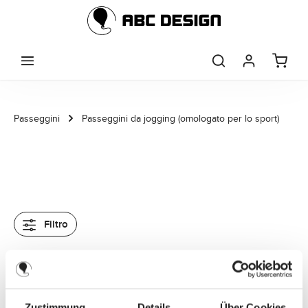
Passa al contenuto principale
Passeggini
Passeggini da jogging (omologato per lo sport)
Filtro
Zustimmung
Details
Über Cookies