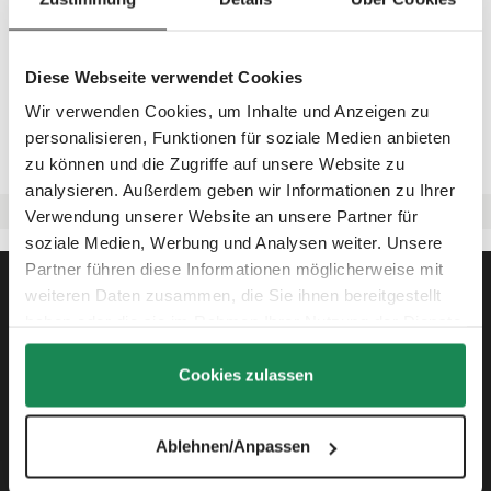
41.56
%
41.56
%
Jogger Salsa 5 Run -
Coal
Passeggino da jogging
Salsa 5 Run - Camel
Diese Webseite verwendet Cookies
Prezzo di vendita:
449,90 CHF
Prezzo di vendita:
449,90 CHF
Prezzo normale:
Prezzo normale:
Wir verwenden Cookies, um Inhalte und Anzeigen zu
D
D
769,90 CHF
769,90 CHF
i
i
personalisieren, Funktionen für soziale Medien anbieten
s
s
p
p
zu können und die Zugriffe auf unsere Website zu
o
o
n
n
analysieren. Außerdem geben wir Informationen zu Ihrer
i
i
b
b
Verwendung unserer Website an unsere Partner für
i
i
l
l
soziale Medien, Werbung und Analysen weiter. Unsere
e
e
,
,
Partner führen diese Informationen möglicherweise mit
t
t
Assistenza
e
e
weiteren Daten zusammen, die Sie ihnen bereitgestellt
m
m
p
p
haben oder die sie im Rahmen Ihrer Nutzung der Dienste
i
i
d
d
Azienda
gesammelt haben.
i
i
c
c
Cookies zulassen
o
o
n
n
Informazioni
s
s
e
e
g
g
n
n
Ablehnen/Anpassen
a
a
Seguici
:
:
3
3