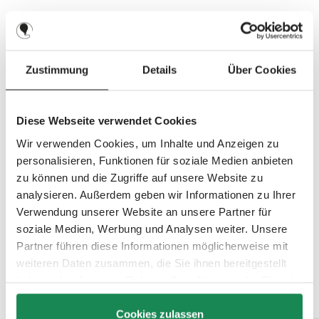
f
o
r
t
v
e
r
f
Zustimmung
Details
Über Cookies
ü
g
b
a
r
,
Diese Webseite verwendet Cookies
L
i
e
Wir verwenden Cookies, um Inhalte und Anzeigen zu
f
e
personalisieren, Funktionen für soziale Medien anbieten
r
z
zu können und die Zugriffe auf unsere Website zu
e
i
analysieren. Außerdem geben wir Informationen zu Ihrer
t
:
Verwendung unserer Website an unsere Partner für
3
-
soziale Medien, Werbung und Analysen weiter. Unsere
6
T
Partner führen diese Informationen möglicherweise mit
a
g
weiteren Daten zusammen, die Sie ihnen bereitgestellt
e
haben oder die sie im Rahmen Ihrer Nutzung der Dienste
Top Features entdecken
gesammelt haben.
Cookies zulassen