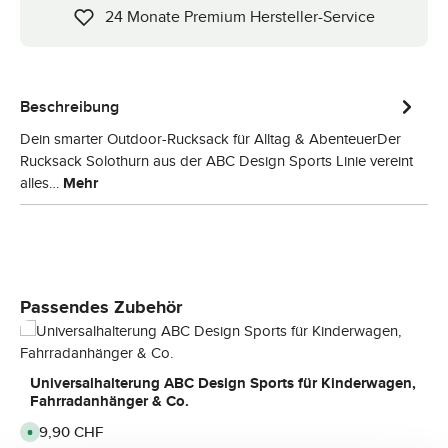
24 Monate Premium Hersteller-Service
Beschreibung
Dein smarter Outdoor-Rucksack für Alltag & AbenteuerDer
Rucksack Solothurn aus der ABC Design Sports Linie vereint
alles…
Mehr
Produktgalerie überspringen
Passendes Zubehör
Universalhalterung ABC Design Sports für Kinderwagen,
Fahrradanhänger & Co.
Regulärer Preis:
29,90 CHF
S
o