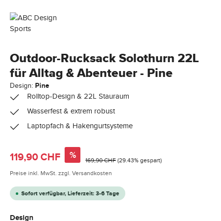
Outdoor-Rucksack Solothurn 22L
für Alltag & Abenteuer - Pine
Design:
Pine
Rolltop-Design & 22L Stauraum
Wasserfest & extrem robust
Laptopfach & Hakengurtsysteme
Verkaufspreis:
%
119,90 CHF
Regulärer Preis:
169,90 CHF
(29.43% gespart)
Preise inkl. MwSt. zzgl. Versandkosten
Sofort verfügbar, Lieferzeit: 3-6 Tage
auswählen
Design