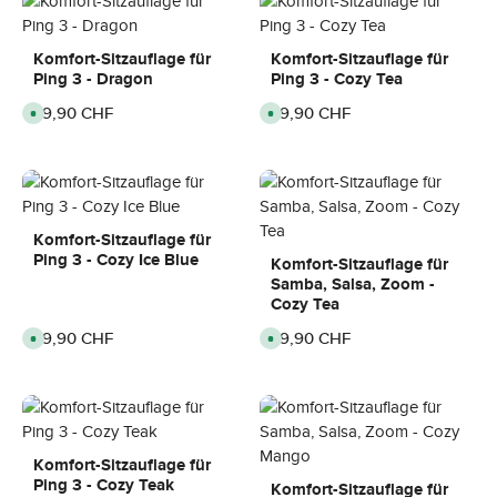
Komfort-Sitzauflage für
Komfort-Sitzauflage für
Ping 3 - Dragon
Ping 3 - Cozy Tea
Regulärer Preis:
39,90 CHF
Regulärer Preis:
39,90 CHF
S
S
o
o
f
f
o
o
r
r
t
t
v
v
e
e
r
r
f
f
Komfort-Sitzauflage für
ü
ü
Ping 3 - Cozy Ice Blue
g
g
Komfort-Sitzauflage für
b
b
Samba, Salsa, Zoom -
a
a
r
r
Cozy Tea
,
,
L
L
Regulärer Preis:
39,90 CHF
Regulärer Preis:
39,90 CHF
S
S
i
i
o
o
e
e
f
f
f
f
o
o
e
e
r
r
r
r
t
t
z
z
v
v
e
e
e
e
i
i
r
r
t
t
f
f
:
:
Komfort-Sitzauflage für
ü
ü
3
3
Ping 3 - Cozy Teak
g
g
-
-
Komfort-Sitzauflage für