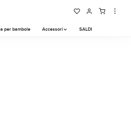
Hai 0 articoli nella lista dei de
na per bambole
Accessori
SALDI