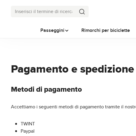
sa al contenuto principale
Salta alla ricerca
Passa alla navigazione principale
Passeggini
Rimorchi per biciclette
Pagamento e spedizione
Metodi di pagamento
Accettiamo i seguenti metodi di pagamento tramite il nostro
TWINT
Paypal