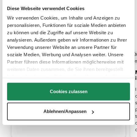
Diese Webseite verwendet Cookies
Wir verwenden Cookies, um Inhalte und Anzeigen zu
personalisieren, Funktionen für soziale Medien anbieten
zu können und die Zugriffe auf unsere Website zu
Scopri le caratteristiche principali
analysieren. Außerdem geben wir Informationen zu Ihrer
Verwendung unserer Website an unsere Partner für
soziale Medien, Werbung und Analysen weiter. Unsere
Partner führen diese Informationen möglicherweise mit
Alla moda e pratico: il tuttofare
weiteren Daten zusammen, die Sie ihnen bereitgestellt
La borsa Daily è l'accessorio perfetto per i genitori
haben oder die sie im Rahmen Ihrer Nutzung der Dienste
attenti alla moda. Realizzata in elegante pelle
gesammelt haben.
vegana, ha tre ampi scomparti e spazio sufficiente
Cookies zulassen
o
per tutti i tuoi oggetti essenziali. Combina stile e
funzionalità in un'unica borsa!
Ablehnen/Anpassen