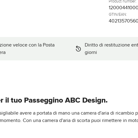
Product number:
1200044100
GTIN/EAN:
4021357056
zione veloce con la Posta
Diritto di restituzione en
era
giorni
er il tuo Passeggino ABC Design.
liabile avere a portata di mano una camera d'aria di ricambio pe
 momento. Con una camera d'aria di scorta puoi rimettere in mot