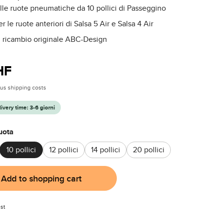
lle ruote pneumatiche da 10 pollici di Passeggino
r le ruote anteriori di Salsa 5 Air e Salsa 4 Air
 ricambio originale ABC-Design
:
HF
plus shipping costs
livery time: 3-6 giorni
uota
10 pollici
12 pollici
14 pollici
20 pollici
Add to shopping cart
st