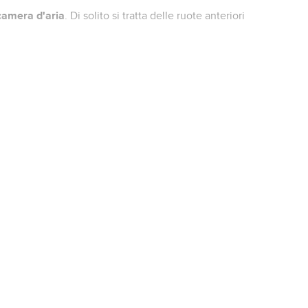
camera d'aria
. Di solito si tratta delle ruote anteriori
ualità originale è dotata di una valvola angolata a 45°. In