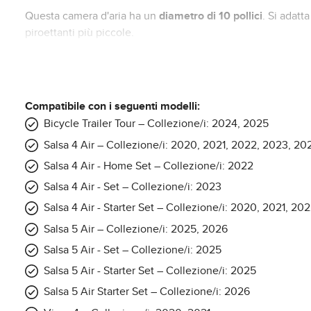
Questa camera d'aria ha un
diametro di 10 pollici
. Si adatt
piroettanti più piccole.
Con questo ricambio originale ABC Design puoi essere certo 
questo modo è più facile da gonfiare.
Compatibile con i seguenti modelli:
Bicycle Trailer Tour – Collezione/i: 2024, 2025
Si adatta ai seguenti modelli di Passeggino:
Salsa 4 Air – Collezione/i: 2020, 2021, 2022, 2023, 2
Salsa 4 Air - Home Set – Collezione/i: 2022
Salsa 5 Air - ruota anteriore
Salsa 4 Air - ruota anteriore
Salsa 4 Air - Set – Collezione/i: 2023
Viper 4 - ruota anteriore
Salsa 4 Air - Starter Set – Collezione/i: 2020, 2021, 2
Condor 4 Air - ruota anteriore
Salsa 5 Air – Collezione/i: 2025, 2026
Avus 2 Air - ruota posteriore
Avus Air - ruota posteriore
Salsa 5 Air - Set – Collezione/i: 2025
Tereno Air - ruota anteriore
Salsa 5 Air - Starter Set – Collezione/i: 2025
Rimorchio per biciclette Tour - ruota anteriore
Salsa 5 Air Starter Set – Collezione/i: 2026