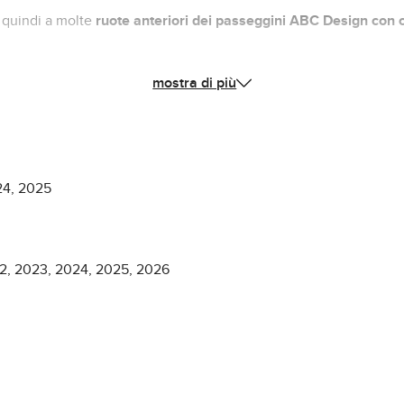
a quindi a molte
ruote anteriori dei passeggini ABC Design con 
mostra di più
che si adatti al tuo Passeggino ABC Design. La camera d'aria di q
024, 2025
022, 2023, 2024, 2025, 2026