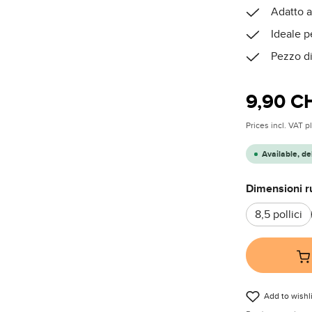
Adatto a
Ideale pe
Pezzo di
Regular price
9,90 C
Prices incl. VAT 
Available, de
Select
Dimensioni r
8,5 pollici
Add to wishli