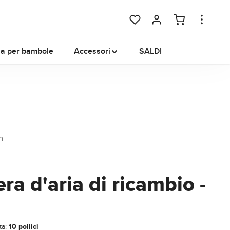
You have 0 wishlist items
na per bambole
Accessori
SALDI
a d'aria di ricambio -
ta:
10 pollici