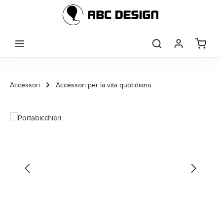
Passa al contenuto principale
Accessori
Accessori per la vita quotidiana
Salta la galleria di immagini